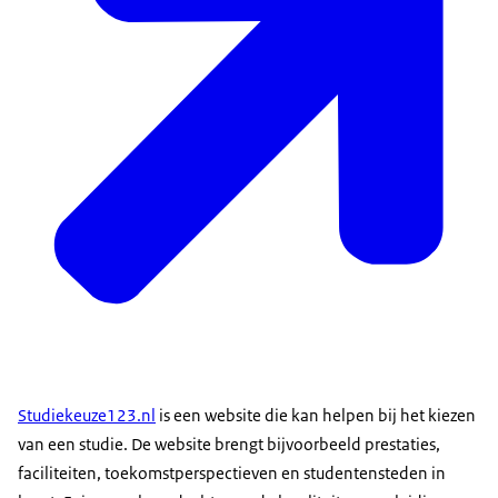
aanvullende beurs en het studentenreisproduct
niet terug te betalen. Je lening en
collegegeldkrediet moet je altijd terugbetalen.
Beeldtekst:
www.duo.l/rekenhulp
kijk voor meer informatie op
rijksoverheid.nl/studeren
Voice-over
Kijk op duo.nl/rekenhulp om makkelijk je
inkomsten en
uitgaven op een rij te zetten... en een schatting te
maken van je
studiefinanciering. Kijk voor meer algemene
Studiekeuze123.nl
is een website die kan helpen bij het kiezen
informatie op rijksoverheid.nl/studeren.
van een studie. De website brengt bijvoorbeeld prestaties,
Veel succes!
faciliteiten, toekomstperspectieven en studentensteden in