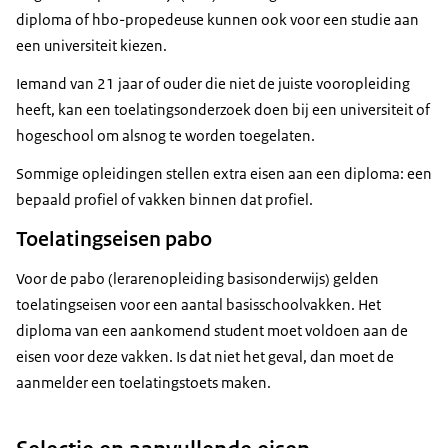
European studies
Ondertiteling
diploma of hbo-propedeuse kunnen ook voor een studie aan
Hogeschool
srt
3,0 KB
een universiteit kiezen.
Hogeschool van Amsterdam
Download
Hogeschool Leiden
Iemand van 21 jaar of ouder die niet de juiste vooropleiding
Hogeschool Utrecht
heeft, kan een toelatingsonderzoek doen bij een universiteit of
Hogeschool Leeuwarden
hogeschool om alsnog te worden toegelaten.
Toelatings & Selectie
Sommige opleidingen stellen extra eisen aan een diploma: een
bepaald profiel of vakken binnen dat profiel.
Voice-over:
Een goede studietijd in het hoger onderwijs begint
Toelatingseisen pabo
met een
Voor de pabo (lerarenopleiding basisonderwijs) gelden
goede voorbereiding. Bedenk op tijd welke
toelatingseisen voor een aantal basisschoolvakken. Het
opleiding je wilt
diploma van een aankomend student moet voldoen aan de
volgen… vergelijk opleidingen op
eisen voor deze vakken. Is dat niet het geval, dan moet de
studiekeuze123.nl… kijk op
aanmelder een toelatingstoets maken.
de websites van hogescholen en universiteiten…
en check
eventuele toelatingseisen.