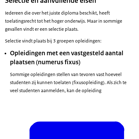
Selectie en aanvullende eisen
Beeldtekst:
Iedereen die over het juiste diploma beschikt, heeft
Open dag
toelatingsrecht tot het hoger onderwijs. Maar in sommige
1 mei
gevallen vindt er een selectie plaats.
www.studielink.nl
Selectie vindt plaats bij 3 groepen opleidingen:
15 januari
www.digid.nl
Opleidingen met een vastgesteld aantal
plaatsen (numerus fixus)
Voice-over:
Ga naar open dagen… kijk boeken in… stel vragen
Sommige opleidingen stellen van tevoren vast hoeveel
aan
studenten zij kunnen toelaten (fixusopleiding). Als zich te
studenten en docenten… en doe mee aan
veel studenten aanmelden, kan de opleiding
meeloopdagen en
proefstuderen.
Heb je je keuze gemaakt? Meld je dan uiterlijk 1
mei met je DigiD
aan via studielink.nl. Zijn er selectie-eisen, zoals bij
een numerus