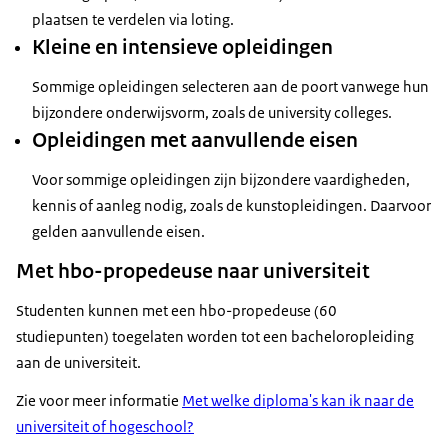
Beeldtekst:
plaatsen te verdelen via loting.
Dyslexie
Kleine en intensieve opleidingen
Mantelzorg
Chronische Ziekte
Sommige opleidingen selecteren aan de poort vanwege hun
www.hogeronderwijstoegankelijkheid.nl
bijzondere onderwijsvorm, zoals de university colleges.
Opleidingen met aanvullende eisen
Voice-over
Heb je tijdens je opleiding extra ondersteuning
Voor sommige opleidingen zijn bijzondere vaardigheden,
nodig? Bekijk
kennis of aanleg nodig, zoals de kunstopleidingen. Daarvoor
dan de mogelijkheden op
gelden aanvullende eisen.
hogeronderwijstoegankelijk.nl… neem
Met hbo-propedeuse naar universiteit
ruim van tevoren contact op met de
studentendecaan… en
Studenten kunnen met een hbo-propedeuse (60
bespreek je behoefte.
studiepunten) toegelaten worden tot een bacheloropleiding
aan de universiteit.
Beeldtekst:
1 juli
Zie voor meer informatie
Met welke diploma's kan ik naar de
studiefinanciering
universiteit of hogeschool?
duo.nl