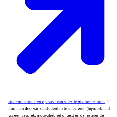
fixusopleiding? Meld je dan uiterlijk 15 januari
aan. Heb je geen
DigiD? Vraag deze dan ruim van tevoren aan via
digid.nl.
Beeldtekst:
www.studiekeuze123.nl
Zoek een opleiding
Archeologie Wiskunde
European studies
Voice-over:
Doe vervolgens de studiekeuzecheck: een extra
activiteit om te kijken of de opleiding echt bij je
past… waarbij de opleiding je feedback of een
advies geeft. Daarna kan je je nog voor een andere
studenten toelaten op basis van selectie of door te loten
. Of
opleiding aanmelden.
door een deel van de studenten te selecteren (bijvoorbeeld
via een gesprek, motivatiebrief of test) en de resterende