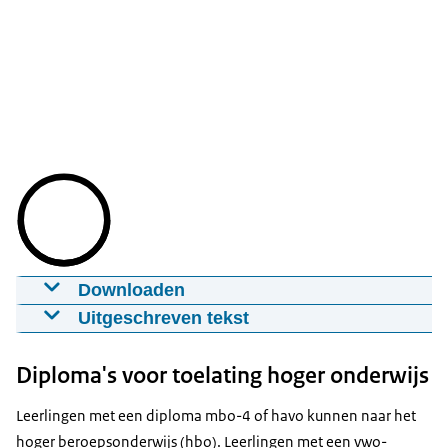
Downloaden
Aanmelden vervolgopleiding hoger
Uitgeschreven tekst
onderwijs
Beeldtekst:
11-10-2021
02:03
mp4
15,9 MB
Diploma's voor toelating hoger onderwijs
www.studiekeuze123.nl
Zoek een opleiding
Download
Leerlingen met een diploma mbo-4 of havo kunnen naar het
Archeologie Wiskunde
hoger beroepsonderwijs (hbo). Leerlingen met een vwo-