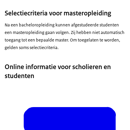
Studentenreisproduct
Selectiecriteria voor masteropleiding
Basis beurs
Aanvullende beurs
Na een bacheloropleiding kunnen afgestudeerde studenten
Lening
een masteropleiding gaan volgen. Zij hebben niet automatisch
Collegegeldkrediet
toegang tot een bepaalde master. Om toegelaten te worden,
Voice-over
gelden soms selectiecriteria.
Zorg ook dat je je geldzaken van tevoren goed
regelt. Vraag
Online informatie voor scholieren en
voor 1 juli studiefinanciering aan bij DUO als je dit
studenten
in september nodig hebt.
Je studiefinanciering bestaat uit het
studentenreisproduct, de
basisbeurs en eventueel een aanvullende beurs,
een lening en
collegegeldkrediet. Haal je binnen tien jaar je
diploma? Dan hoef je de basisbeurs, de