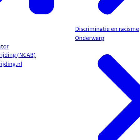
Discriminatie en racisme
Onderwerp
ator
ijding (NCAB)
ijding.nl