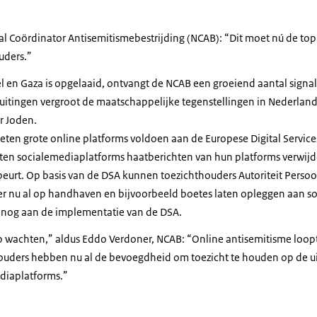
 Coördinator Antisemitismebestrijding (NCAB): “Dit moet nú de toppr
uders.”
ël en Gaza is opgelaaid, ontvangt de NCAB een groeiend aantal signa
 uitingen vergroot de maatschappelijke tegenstellingen in Nederland
r Joden.
ten grote online platforms voldoen aan de Europese Digital Services
n socialemediaplatforms haatberichten van hun platforms verwijde
eurt. Op basis van de DSA kunnen toezichthouders Autoriteit Pers
er nu al op handhaven en bijvoorbeeld boetes laten opleggen aan s
 nog aan de implementatie van de DSA.
 wachten,” aldus Eddo Verdoner, NCAB: “Online antisemitisme loopt
houders hebben nu al de bevoegdheid om toezicht te houden op de u
diaplatforms.”