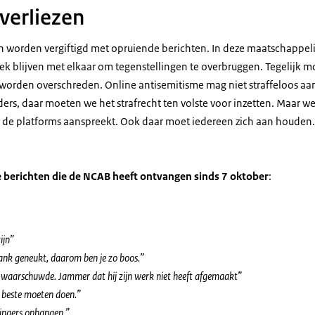
 verliezen
worden vergiftigd met opruiende berichten. In deze maatschappeli
rek blijven met elkaar om tegenstellingen te overbruggen. Tegelijk 
 worden overschreden. Online antisemitisme mag niet straffeloos aan
ders, daar moeten we het strafrecht ten volste voor inzetten. Maar 
 de platforms aanspreekt. Ook daar moet iedereen zich aan houden
 berichten die de NCAB heeft ontvangen sinds 7 oktober
:
ijn”
Frank geneukt, daarom ben je zo boos.”
r waarschuwde. Jammer dat hij zijn werk niet heeft afgemaakt”
 beste moeten doen.”
lingers ophangen.”