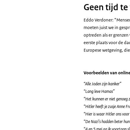
Geen tijd te
Eddo Verdoner: “Mensen 
moeten juist we in gesp
optreden als er grenzen
eerste plaats voor de da
Europese wetgeving, die
Voorbeelden van online
“Alle Joden zijn kanker”
“Lang leve Hamas”
“Het kunnen er niet genoeg z
“Hitler heeft je zusje Anne 
“Hier is waar Hitler ons voo
“De Nazi’s hadden beter hun
“4 en 5 mei ga ik voortaan s