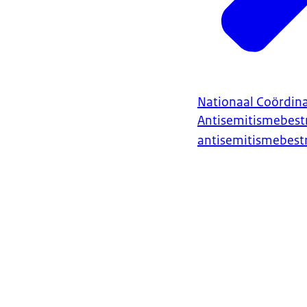
Nationaal Coördin
Antisemitismebestr
antisemitismebestr