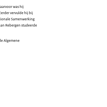
Daarvoor was hij
rder vervulde hij bij
nationale Samenwerking
iaan Rebergen studeerde
 de Algemene