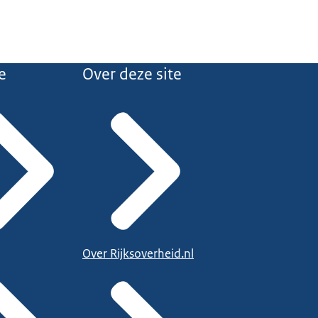
e
Over deze site
Over Rijksoverheid.nl