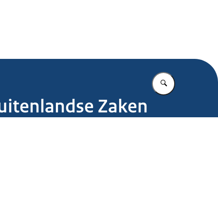
.nl
Vul in wat u z
Buitenlandse Zaken