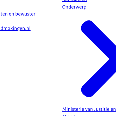
Onderwerp
eten en bewuster
endmakingen.nl
Ministerie van Justitie en