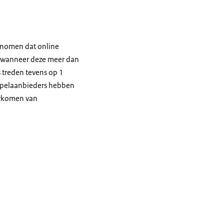
genomen dat online
n wanneer deze meer dan
s treden tevens op 1
nsspelaanbieders hebben
oorkomen van