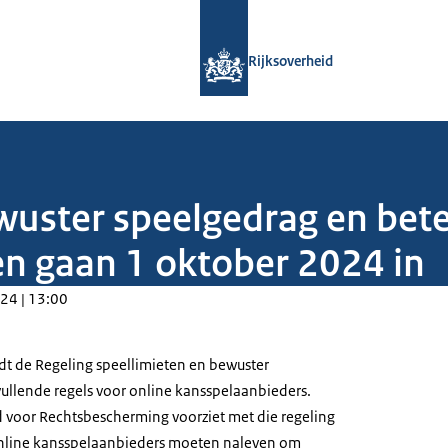
Naar de homepage van Rijksoverheid
Rijksoverheid
wuster speelgedrag en bet
en gaan 1 oktober 2024 in
24 | 13:00
dt de Regeling speellimieten en bewuster
ullende regels voor online kansspelaanbieders.
 voor Rechtsbescherming voorziet met die regeling
online kansspelaanbieders moeten naleven om