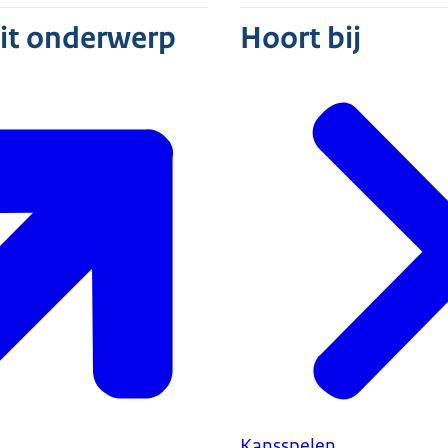
dit onderwerp
Hoort bij
Kansspelen