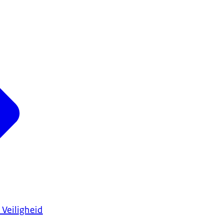
 Veiligheid