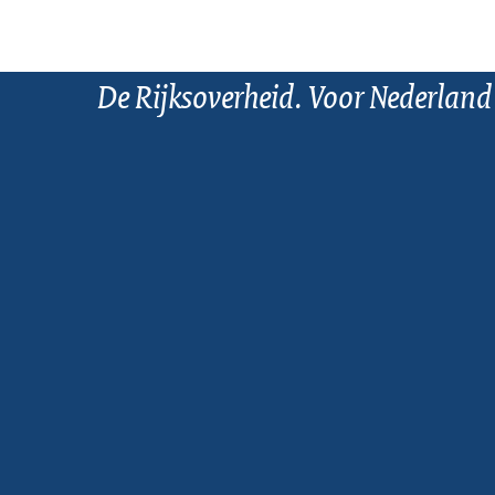
De Rijksoverheid. Voor Nederland