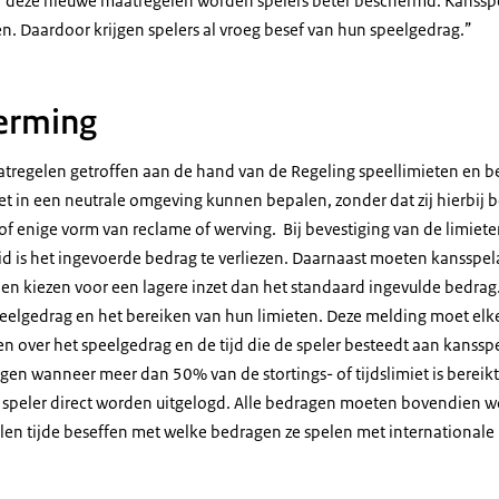
or deze nieuwe maatregelen worden spelers beter beschermd. Kanss
n. Daardoor krijgen spelers al vroeg besef van hun speelgedrag.”
erming
regelen getroffen aan de hand van de Regeling speellimieten en b
et in een neutrale omgeving kunnen bepalen, zonder dat zij hierbij
 of enige vorm van reclame of werving. Bij bevestiging van de limie
eid is het ingevoerde bedrag te verliezen. Daarnaast moeten kansspe
nen kiezen voor een lagere inzet dan het standaard ingevulde bedra
peelgedrag en het bereiken van hun limieten. Deze melding moet el
n over het speelgedrag en de tijd die de speler besteedt aan kanssp
en wanneer meer dan 50% van de stortings- of tijdslimiet is bereikt. 
n speler direct worden uitgelogd. Alle bedragen moeten bovendien 
allen tijde beseffen met welke bedragen ze spelen met internationale