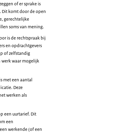
 zeggen of er sprake is
. Dit komt door de open
, gerechtelijke
hillen soms van mening.
or is de rechtspraak bij
vers en opdrachtgevers
 of zelfstandig
n werk waar mogelijk
is met een aantal
icatie. Deze
het werken als
een uurtarief. Dit
 om een
s een werkende (of een