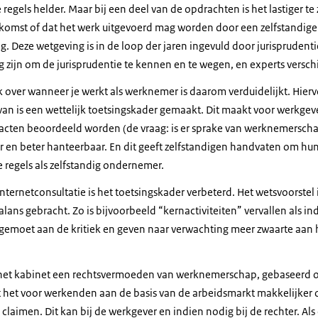
e regels helder. Maar bij een deel van de opdrachten is het lastiger te
omst of dat het werk uitgevoerd mag worden door een zelfstandige
 Deze wetgeving is in de loop der jaren ingevuld door jurisprudentie
ig zijn om de jurisprudentie te kennen en te wegen, en experts versc
 over wanneer je werkt als werknemer is daarom verduidelijkt. Hiervo
van is een wettelijk toetsingskader gemaakt. Dit maakt voor werkge
cten beoordeeld worden (de vraag: is er sprake van werknemerschap
er en beter hanteerbaar. En dit geeft zelfstandigen handvaten om hu
 regels als zelfstandig ondernemer.
nternetconsultatie is het toetsingskader verbeterd. Het wetsvoorstel 
lans gebracht. Zo is bijvoorbeeld “kernactiviteiten” vervallen als ind
emoet aan de kritiek en geven naar verwachting meer zwaarte aan 
het kabinet een rechtsvermoeden van werknemerschap, gebaseerd op 
het voor werkenden aan de basis van de arbeidsmarkt makkelijker
laimen. Dit kan bij de werkgever en indien nodig bij de rechter. Al