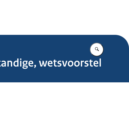
.nl
Vul in wat u z
tandige, wetsvoorstel