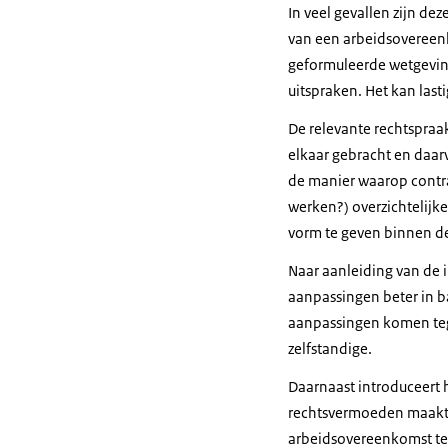
In veel gevallen zijn dez
van een arbeidsovereenk
geformuleerde wetgeving.
uitspraken. Het kan last
De relevante rechtspraak
elkaar gebracht en daar
de manier waarop contra
werken?) overzichtelijk
vorm te geven binnen de
Naar aanleiding van de i
aanpassingen beter in ba
aanpassingen komen teg
zelfstandige.
Daarnaast introduceert 
rechtsvermoeden maakt 
arbeidsovereenkomst te c