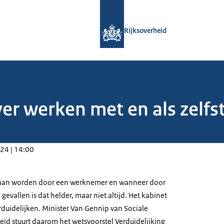
Naar de homepage van Rijksoverheid
Rijksoverheid
er werken met en als zelfs
24 | 14:00
an worden door een werknemer en wanneer door
 gevallen is dat helder, maar niet altijd. Het kabinet
erduidelijken. Minister Van Gennip van Sociale
d stuurt daarom het wetsvoorstel Verduidelijking