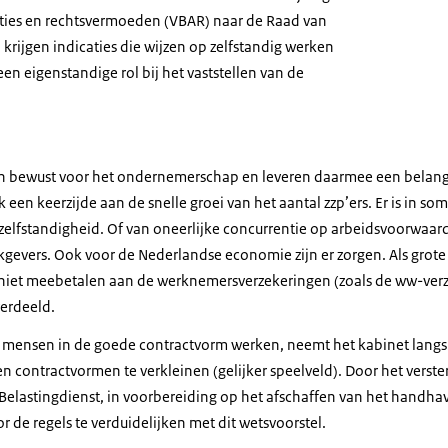
aties en rechtsvermoeden (VBAR) naar de Raad van
l krijgen indicaties die wijzen op zelfstandig werken
een eigenstandige rol bij het vaststellen van de
en bewust voor het ondernemerschap en leveren daarmee een belangr
 een keerzijde aan de snelle groei van het aantal zzp’ers. Er is in s
elfstandigheid. Of van oneerlijke concurrentie op arbeidsvoorwaa
kgevers. Ook voor de Nederlandse economie zijn er zorgen. Als gro
, niet meebetalen aan de werknemersverzekeringen (zoals de ww-ver
verdeeld.
 mensen in de goede contractvorm werken, neemt het kabinet langs 
en contractvormen te verkleinen (gelijker speelveld). Door het verst
elastingdienst, in voorbereiding op het afschaffen van het handha
r de regels te verduidelijken met dit wetsvoorstel.