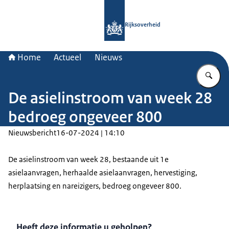
Naar de homepage van Rijksoverheid
Rijksoverheid
Home
Actueel
Nieuws
Vu
De asielinstroom van week 28
bedroeg ongeveer 800
Nieuwsbericht
16-07-2024 | 14:10
De asielinstroom van week 28, bestaande uit 1e
asielaanvragen, herhaalde asielaanvragen, hervestiging,
herplaatsing en nareizigers, bedroeg ongeveer 800.
Heeft deze informatie u geholpen?