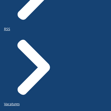
RSS
Vacatures