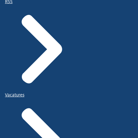
RSS
Vacatures