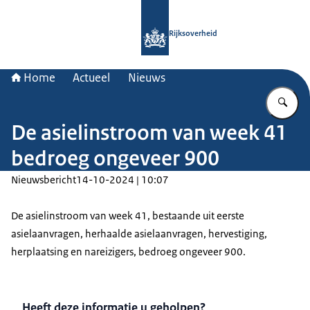
Naar de homepage van Rijksoverheid
Rijksoverheid
Home
Actueel
Nieuws
Vu
De asielinstroom van week 41
bedroeg ongeveer 900
Nieuwsbericht
14-10-2024 | 10:07
De asielinstroom van week 41, bestaande uit eerste
asielaanvragen, herhaalde asielaanvragen, hervestiging,
herplaatsing en nareizigers, bedroeg ongeveer 900.
Heeft deze informatie u geholpen?