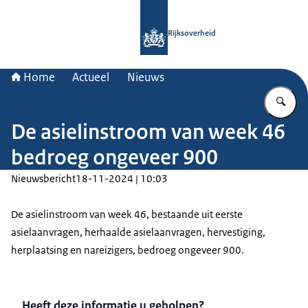
Naar de homepage van Rijksoverheid
Rijksoverheid
Home
Actueel
Nieuws
Vu
De asielinstroom van week 46
bedroeg ongeveer 900
Nieuwsbericht
18-11-2024 | 10:03
De asielinstroom van week 46, bestaande uit eerste
asielaanvragen, herhaalde asielaanvragen, hervestiging,
herplaatsing en nareizigers, bedroeg ongeveer 900.
Heeft deze informatie u geholpen?