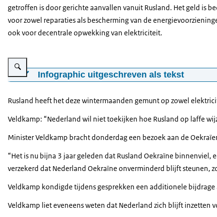
getroffen is door gerichte aanvallen vanuit Rusland. Het geld is b
voor zowel reparaties als bescherming van de energievoorziening
ook voor decentrale opwekking van elektriciteit.
Vergroot afbeelding Caspar Veldkamp and Andrii Sybiha
Infographic uitgeschreven als tekst
Minister of Foreign Affairs of the Netherlands, Caspar Vel
Rusland heeft het deze wintermaanden gemunt op zowel elektricite
Veldkamp: “Nederland wil niet toekijken hoe Rusland op laffe wij
Minister Veldkamp bracht donderdag een bezoek aan de Oekraïense
“Het is nu bijna 3 jaar geleden dat Rusland Oekraïne binnenviel,
verzekerd dat Nederland Oekraïne onverminderd blijft steunen, zo
Veldkamp kondigde tijdens gesprekken een additionele bijdrage 
Veldkamp liet eveneens weten dat Nederland zich blijft inzetten