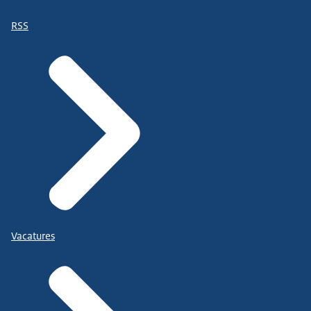
RSS
Vacatures