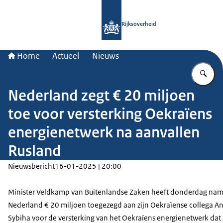
Naar de homepage van Rijksoverheid
Rijksoverheid
Home
Actueel
Nieuws
Vu
Nederland zegt € 20 miljoen
toe voor versterking Oekraïens
energienetwerk na aanvallen
Rusland
Nieuwsbericht
16-01-2025 | 20:00
Minister Veldkamp van Buitenlandse Zaken heeft donderdag na
Nederland € 20 miljoen toegezegd aan zijn Oekraïense collega An
Sybiha voor de versterking van het Oekraïens energienetwerk dat