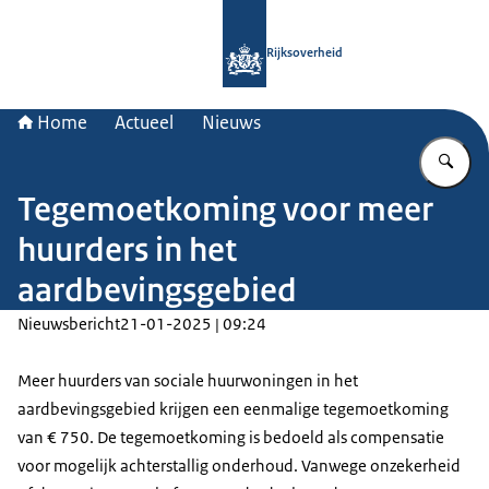
Naar de homepage van Rijksoverheid
Rijksoverheid
Home
Actueel
Nieuws
Vu
Tegemoetkoming voor meer
huurders in het
aardbevingsgebied
Nieuwsbericht
21-01-2025 | 09:24
Meer huurders van sociale huurwoningen in het
aardbevingsgebied krijgen een eenmalige tegemoetkoming
van € 750. De tegemoetkoming is bedoeld als compensatie
voor mogelijk achterstallig onderhoud. Vanwege onzekerheid