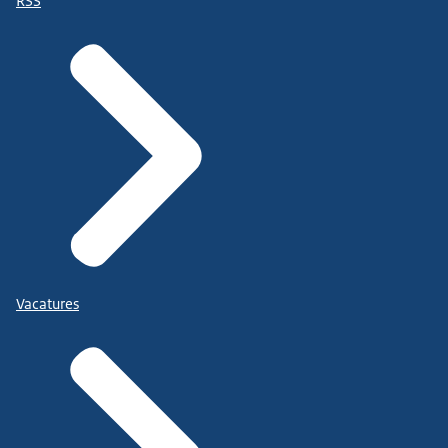
RSS
Vacatures