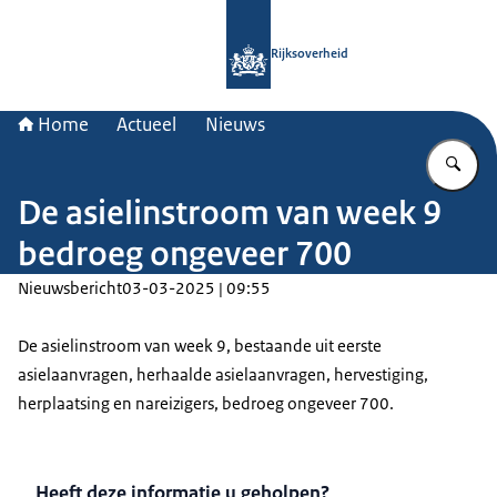
Naar de homepage van Rijksoverheid
Rijksoverheid
Home
Actueel
Nieuws
Vu
De asielinstroom van week 9
bedroeg ongeveer 700
Nieuwsbericht
03-03-2025 | 09:55
De asielinstroom van week 9, bestaande uit eerste
asielaanvragen, herhaalde asielaanvragen, hervestiging,
herplaatsing en nareizigers, bedroeg ongeveer 700.
Heeft deze informatie u geholpen?