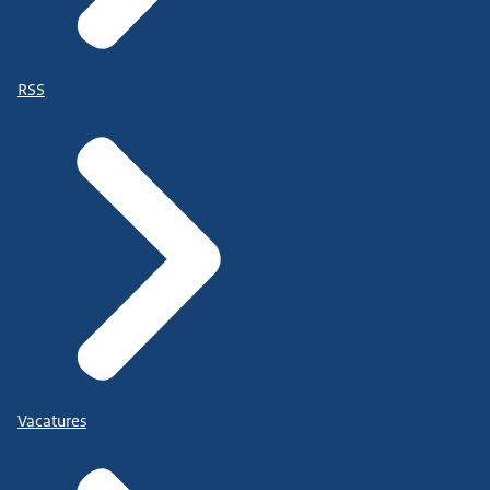
RSS
Vacatures