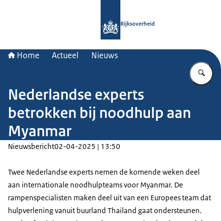
Naar de homepage van Rijksoverheid
Rijksoverheid
Home
Actueel
Nieuws
Vu
Nederlandse experts
betrokken bij noodhulp aan
Myanmar
Nieuwsbericht
02-04-2025 | 13:50
Twee Nederlandse experts nemen de komende weken deel
aan internationale noodhulpteams voor Myanmar. De
rampenspecialisten maken deel uit van een Europees team dat
hulpverlening vanuit buurland Thailand gaat ondersteunen.