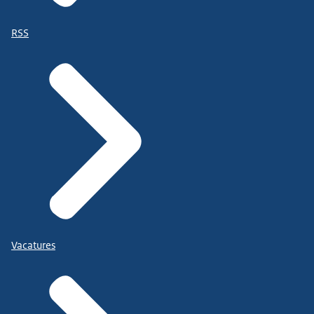
RSS
Vacatures