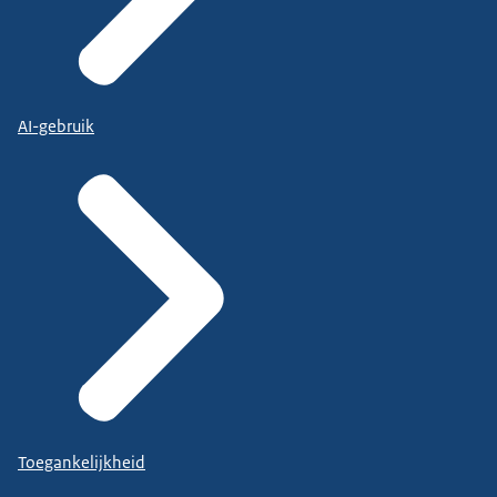
AI-gebruik
Toegankelijkheid