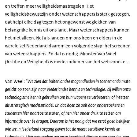
en treffen meer veiligheidsmaatregelen. Het
veiligheidsbewustzijn onder wetenschappers is sterk gestegen,
dat helpt elke dag tegen het ongewenst weglekken van
belangrijke kennis uit ons land. Maar wetenschappers kunnen
het niet alleen. Net als landen om ons heen en elders in de
wereld zet Nederland daarom een volgende stap: het screenen
van wetenschappers. En dat is nodig. Minister Van Weel
(Justitie en Veiligheid) is mede-indiener van het wetsvoorstel.
Van Weel:
“We zien dat buitenlandse mogendheden in toenemende mate
gericht op zoek zijn naar Nederlandse kennis en technologie. Zij willen onze
technologische kennis gebruiken om hun wapens te verbeteren, of inzetten
als strategisch machtsmiddel. En dat doen ze ook door onderzoekers en
studenten hier naartoe te sturen, of hen hier onder druk te zetten om
informatie over te dragen. Daarom is het nodig dat we eerst goed bekijken
wie we in Nederland toegang geven tot de meest sensitieve kennis en
technologie. Hiermee maken we onze kennisinstellingen weerbaarder voor