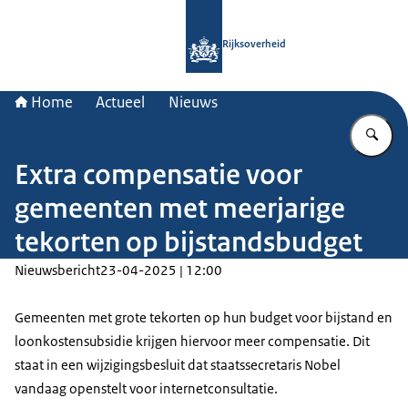
Naar de homepage van Rijksoverheid
Rijksoverheid
Home
Actueel
Nieuws
Vu
Extra compensatie voor
gemeenten met meerjarige
tekorten op bijstandsbudget
Nieuwsbericht
23-04-2025 | 12:00
Gemeenten met grote tekorten op hun budget voor bijstand en
loonkostensubsidie krijgen hiervoor meer compensatie. Dit
staat in een wijzigingsbesluit dat staatssecretaris Nobel
vandaag openstelt voor internetconsultatie.