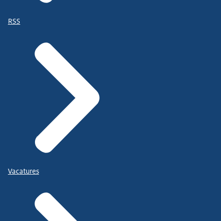
RSS
Vacatures