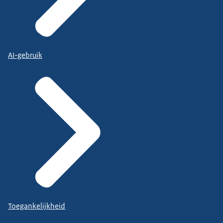
AI-gebruik
Toegankelijkheid