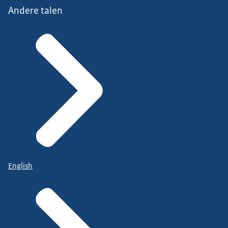
Andere talen
English