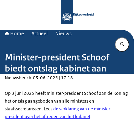
Naar de homepage van Rijksoverheid
Rijksoverheid
Home
Actueel
Nieuws
Vu
Minister-president Schoof
biedt ontslag kabinet aan
Nieuwsbericht
03-06-2025 | 17:18
Op 3 juni 2025 heeft minister-president Schoof aan de Koning
het ontslag aangeboden van alle ministers en
staatssecretarissen. Lees
de verklaring van de minister-
president over het aftreden van het kabinet
.