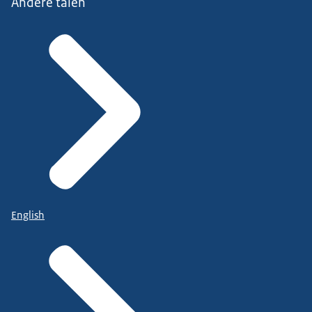
Andere talen
English