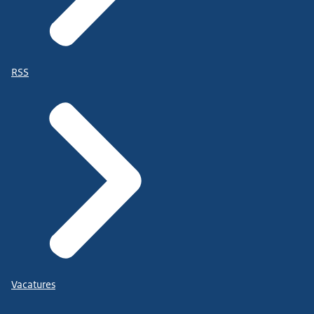
RSS
Vacatures