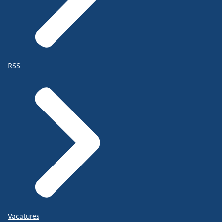
RSS
Vacatures