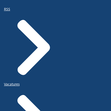
RSS
Vacatures