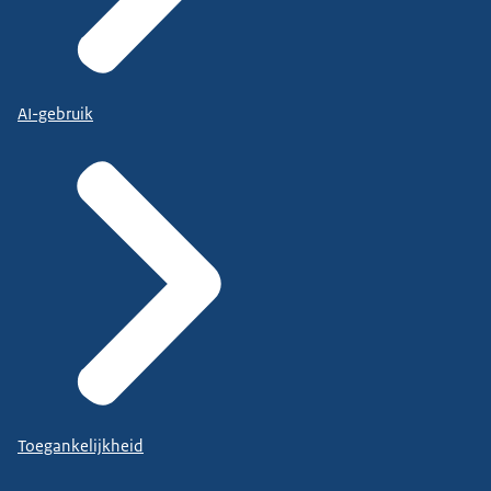
AI-gebruik
Toegankelijkheid