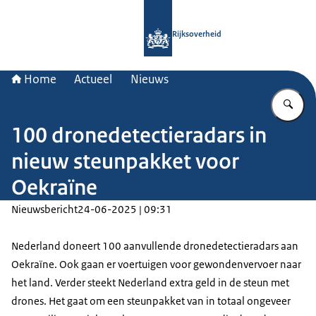
Naar de homepage van Rijksoverheid
Rijksoverheid
Home
Actueel
Nieuws
Vu
100 dronedetectieradars in
nieuw steunpakket voor
Oekraïne
Nieuwsbericht
24-06-2025 | 09:31
Nederland doneert 100 aanvullende dronedetectieradars aan
Oekraïne. Ook gaan er voertuigen voor gewondenvervoer naar
het land. Verder steekt Nederland extra geld in de steun met
drones. Het gaat om een steunpakket van in totaal ongeveer