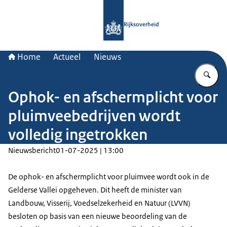
Naar de homepage van Rijksoverheid
Rijksoverheid
Home
Actueel
Nieuws
Vu
Ophok- en afschermplicht voor
pluimveebedrijven wordt
volledig ingetrokken
Nieuwsbericht
01-07-2025 | 13:00
De ophok- en afschermplicht voor pluimvee wordt ook in de
Gelderse Vallei opgeheven. Dit heeft de minister van
Landbouw, Visserij, Voedselzekerheid en Natuur (LVVN)
besloten op basis van een nieuwe beoordeling van de