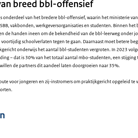
an breed bbl-offensief
 onderdeel van het bredere bbl-offensief, waarin het ministerie 
BB, vakbonden, werkgeversorganisaties en studenten.
Binnen het b
even de handen ineen om de bekendheid van de bbl-leerweg onder j
 voortijdig schoolverlaten tegen te gaan. Daarnaast moet betere be
kgericht onderwijs het aantal bbl-studenten vergroten. In 2023 vo
ding – dat is 30% van het totaal aantal mbo-studenten, een stijging
 willen de partners dit aandeel laten doorgroeien naar 35%.
route voor jongeren en zij-instromers om praktijkgericht opgeleid te
orten.
n