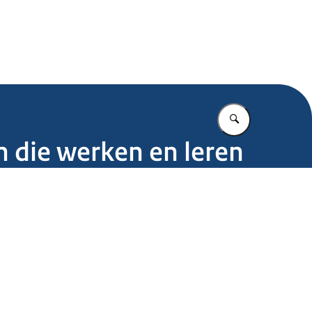
.nl
Vul in wat u z
 die werken en leren