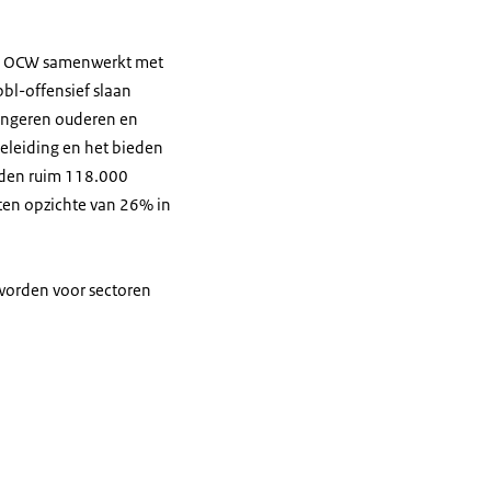
van OCW samenwerkt met
bl-offensief slaan
ongeren ouderen en
geleiding en het bieden
lgden ruim 118.000
 ten opzichte van 26% in
 worden voor sectoren