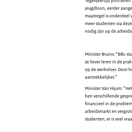
Tegelijkertijd profitere
jeugdloon, eerder aang
maatregel is onderdeel v
meer studenten via deze
nodig zijn op de arbeid
Minister Bruins: “BBL-st
ze liever leren in de pr
op de werkvloer. Door hu
aantrekkelijker.”
Minister Van Hijum: “He
hen verschillende gespr
financieel in de proble
arbeidsmarkt en vergrot
studenten, er is veel vr