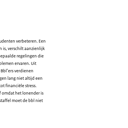
tudenten verbeteren. Een
is, verschilt aanzienlijk
 bepaalde regelingen die
oblemen ervaren. Uit
Bbl’ers verdienen
en lang niet altijd een
t financiële stress.
f omdat het lonender is
staffel moet de bbl niet