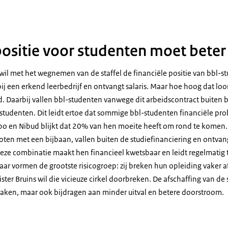
positie voor studenten moet beter
wil met het wegnemen van de staffel de financiële positie van bbl-s
bij een erkend leerbedrijf en ontvangt salaris. Maar hoe hoog dat loon 
ijd. Daarbij vallen bbl-studenten vanwege dit arbeidscontract buiten
 studenten. Dit leidt ertoe dat sommige bbl-studenten financiële pr
 en Nibud blijkt dat 20% van hen moeite heeft om rond te komen. 
ten met een bijbaan, vallen buiten de studiefinanciering en ontvang
ze combinatie maakt hen financieel kwetsbaar en leidt regelmatig to
aar vormen de grootste risicogroep: zij breken hun opleiding vaker a
ter Bruins wil die vicieuze cirkel doorbreken. De afschaffing van de 
maken, maar ook bijdragen aan minder uitval en betere doorstroom.