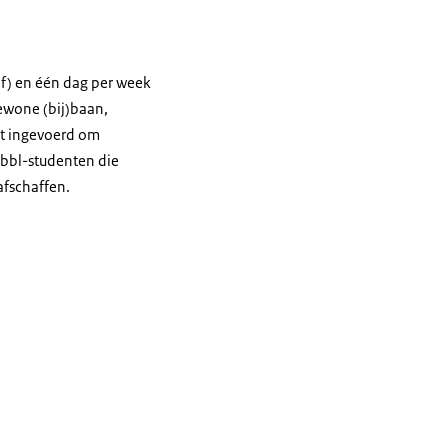
ijf) en één dag per week
ewone (bij)baan,
oit ingevoerd om
 bbl-studenten die
afschaffen.