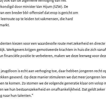
n zij ook van de algemene verhoging van het
ekondigd door minister Van Hijum (SZW). De
an een breder bbl-offensief dat erop is gericht om
 leerroute op te leiden tot vakmensen, die hard
smarkt.
udenten kiezen voor een waardevolle route met zekerheid en directe 
aktijk. Werkgevers krijgen gemotiveerde krachten in huis die zich van
n financiële positie te verbeteren, maken we deze leerweg voor deze
t jeugdloon is echt aan verhoging toe, daar hebben jongeren recht o
ekken gevoerd. Op deze manier stimuleren we dat meer jongeren le
men te komen. Zo stomen we de volgende generatie klaar om volop 
en we hun bestaanszekerheid en onafhankelijkheid. Dat geldt zeke
aag naar hun talenten.”