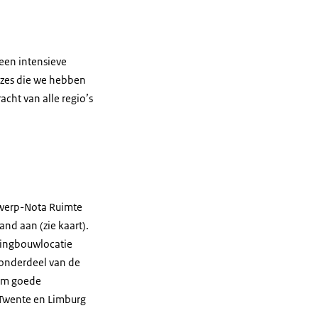
 een intensieve
uzes die we hebben
cht van alle regio’s
twerp-Nota Ruimte
nd aan (zie kaart).
ningbouwlocatie
 onderdeel van de
 om goede
 Twente en Limburg