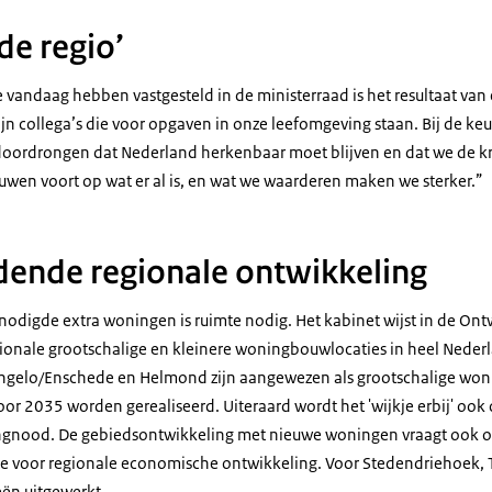
de regio’
e vandaag hebben vastgesteld in de ministerraad is het resultaat van
n collega’s die voor opgaven in onze leefomgeving staan. Bij de ke
doordrongen dat Nederland herkenbaar moet blijven en dat we de kra
uwen voort op wat er al is, en wat we waarderen maken we sterker.”
ende regionale ontwikkeling
odigde extra woningen is ruimte nodig. Het kabinet wijst in de On
ionale grootschalige en kleinere woningbouwlocaties in heel Nederla
ngelo/Enschede en Helmond zijn aangewezen als grootschalige wo
r 2035 worden gerealiseerd. Uiteraard wordt het 'wijkje erbij' ook
ngnood. De gebiedsontwikkeling met nieuwe woningen vraagt ook
te voor regionale economische ontwikkeling. Voor Stedendriehoek,
ën uitgewerkt.