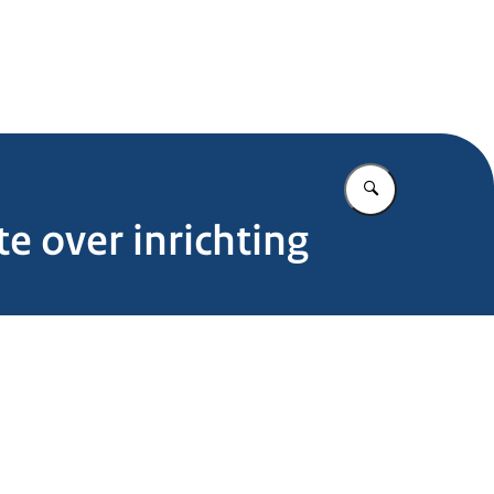
.nl
Vul in wat u z
e over inrichting