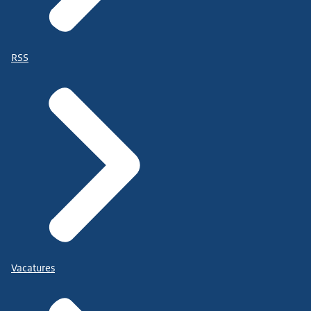
RSS
Vacatures