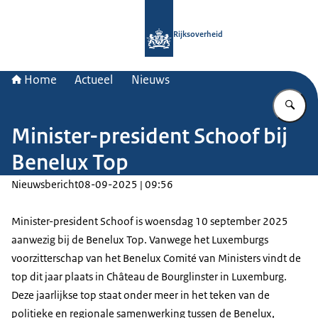
Naar de homepage van Rijksoverheid
Rijksoverheid
Home
Actueel
Nieuws
Vu
Minister-president Schoof bij
Benelux Top
Nieuwsbericht
08-09-2025 | 09:56
Minister-president Schoof is woensdag 10 september 2025
aanwezig bij de Benelux Top. Vanwege het Luxemburgs
voorzitterschap van het Benelux Comité van Ministers vindt de
top dit jaar plaats in
Château
de Bourglinster in Luxemburg.
Deze jaarlijkse top staat onder meer in het teken van de
politieke en regionale samenwerking tussen de Benelux,