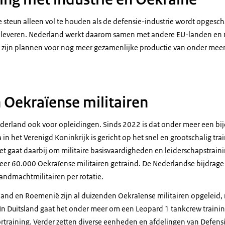
e steun alleen vol te houden als de defensie-industrie wordt opgesc
g leveren. Nederland werkt daarom samen met andere EU-landen en
Er zijn plannen voor nog meer gezamenlijke productie van onder mee
n Oekraïense militairen
ederland ook voor opleidingen. Sinds 2022 is dat onder meer een bi
 in het Verenigd Koninkrijk is gericht op het snel en grootschalig tr
et gaat daarbij om militaire basisvaardigheden en leiderschapstrainin
veer 60.000 Oekraïense militairen getraind. De Nederlandse bijdrag
landmachtmilitairen per rotatie.
land en Roemenië zijn al duizenden Oekraïense militairen opgeleid,
 In Duitsland gaat het onder meer om een Leopard 1 tankcrew traini
ortraining. Verder zetten diverse eenheden en afdelingen van Defensi