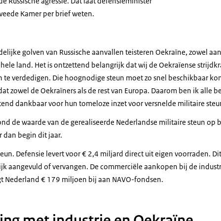
de Russische agressie. Dat laat defensieminister
eede Kamer per brief weten.
ijke golven van Russische aanvallen teisteren Oekraïne, zowel aan d
hele land. Het is ontzettend belangrijk dat wij de Oekraïense strijdkr
en te verdedigen. Die hoognodige steun moet zo snel beschikbaar kom
dat zowel de Oekraïners als de rest van Europa. Daarom ben ik alle be
tend dankbaar voor hun tomeloze inzet voor versnelde militaire steu
d de waarde van de gerealiseerde Nederlandse militaire steun op bij
r dan begin dit jaar.
eun. Defensie levert voor € 2,4 miljard direct uit eigen voorraden. D
jk aangevuld of vervangen. De commerciële aankopen bij de industr
gt Nederland € 179 miljoen bij aan NAVO-fondsen.
g met industrie en Oekraïne