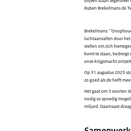
blijven staan tegenover 
Ruben Brekelmans de Tw
Brekelmans: ‘‘Onophoudel
luchtaanvallen door het 
stellen om zich hierteg
komt te staan, bedreigt 
onze krijgsmacht ontzet
Op 31 augustus 2025 ston
zo goed als de helft mee
Het gaat om 3 soorten st
nodig zo spoedig mogeli
miljard. Daarnaast draa
Samenwerkin