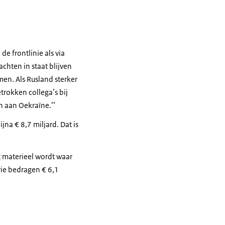
e frontlinie als via
achten in staat blijven
en. Als Rusland sterker
trokken collega’s bij
n aan Oekraïne.’’
na € 8,7 miljard. Dat is
it materieel wordt waar
ie bedragen € 6,1