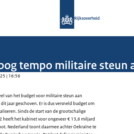
Naar de homepage van Rijksoverheid
Rijksoverheid
hoog tempo militaire steun
25 | 16:56
el van het budget voor militaire steun aan
dit jaar geschoven. Er is dus versneld budget om
aliseren. Sinds de start van de grootschalige
2 heeft het kabinet voor ongeveer € 13,6 miljard
root. Nederland toont daarmee achter Oekraïne te