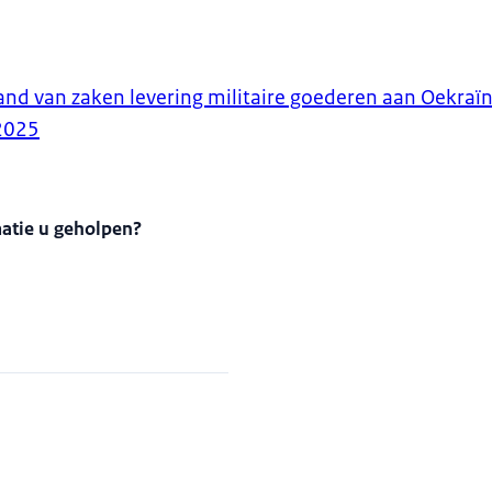
and van zaken levering militaire goederen aan Oekraï
2025
matie u geholpen?