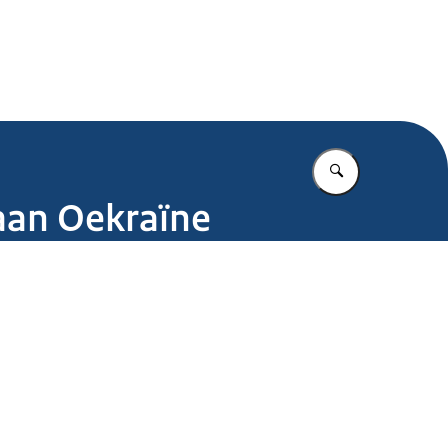
.nl
Vul in wat u z
 aan Oekraïne