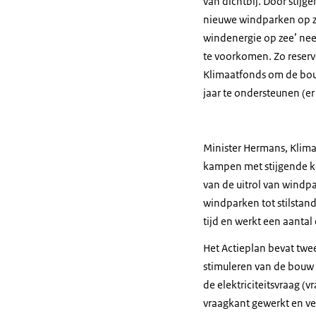
van dichtbij. Door stij
nieuwe windparken op zee
windenergie op zee’ nee
te voorkomen. Zo reserve
Klimaatfonds om de bo
jaar te ondersteunen (e
Minister Hermans, Klima
kampen met stijgende ko
van de uitrol van windpa
windparken tot stilstan
tijd en werkt een aantal
Het Actieplan bevat twee
stimuleren van de bouw 
de elektriciteitsvraag (
vraagkant gewerkt en ve