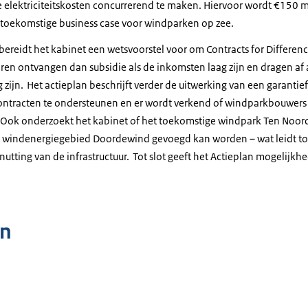
 elektriciteitskosten concurrerend te maken. Hiervoor wordt €150 m
de toekomstige business case voor windparken op zee.
bereidt het kabinet een wetsvoorstel voor om Contracts for Differenc
n ontvangen dan subsidie als de inkomsten laag zijn en dragen af a
og zijn. Het actieplan beschrijft verder de uitwerking van een garanti
ontracten te ondersteunen en er wordt verkend of windparkbouwers
. Ook onderzoekt het kabinet of het toekomstige windpark Ten Noor
 windenergiegebied Doordewind gevoegd kan worden – wat leidt to
nutting van de infrastructuur. Tot slot geeft het Actieplan mogelijk
n