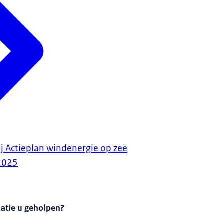
ij Actieplan windenergie op zee
2025
matie u geholpen?