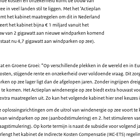
gende kosten en onzekerheid komt de bouw van
 in veel landen stil te liggen. Met het ‘Actieplan
mt het kabinet maatregelen om dit in Nederland
ert het kabinet bijna € 1 miljard vanuit het
uw van 2 gigawatt aan nieuwe windparken komend
r staat nu 4,7 gigawatt aan windparken op zee).
at en Groene Groei: “Op verschillende plekken in de wereld en in Eur
sten, stijgende rente en onzekerheid over voldoende vraag. Dit zor
rken op zee lager ligt dan de afgelopen jaren. Zonder ingrijpen dreig
d te komen. Het Actieplan windenergie op zee biedt extra houvast v
 extra maatregelen uit. Zo kan het volgende kabinet hier snel keuze
 oplossingsrichtingen om de uitrol van windenergie op zee voort te 
van windparken op zee (aanbodstimulering) en 2. het stimuleren va
vraagstimulering). Op korte termijn is naast de subsidie voor volgend 
rlengt het kabinet de Indirecte Kosten Compensatie (IKC-ETS) regelin