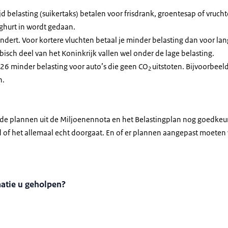
jd belasting (suikertaks) betalen voor frisdrank, groentesap of vruc
ghurt in wordt gedaan.
andert. Voor kortere vluchten betaal je minder belasting dan voor la
bisch deel van het Koninkrijk vallen wel onder de lage belasting.
26 minder belasting voor auto’s die geen CO
uitstoten. Bijvoorbeeld
2
n.
e plannen uit de Miljoenennota en het Belastingplan nog goedkeure
d of het allemaal echt doorgaat. En of er plannen aangepast moeten
matie u geholpen?