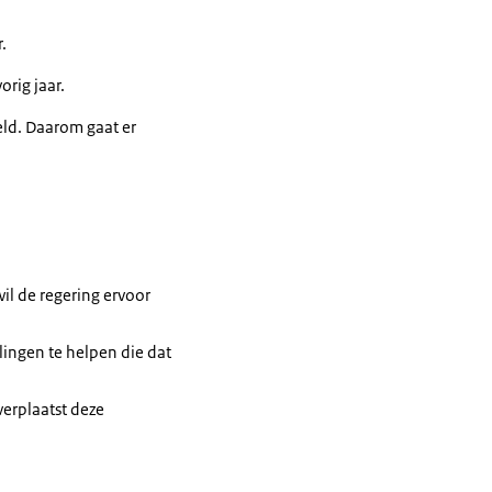
.
rig jaar.
eld. Daarom gaat er
il de regering ervoor
lingen te helpen die dat
verplaatst deze