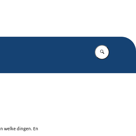
.nl
Vul in wat u z
aan welke dingen. En