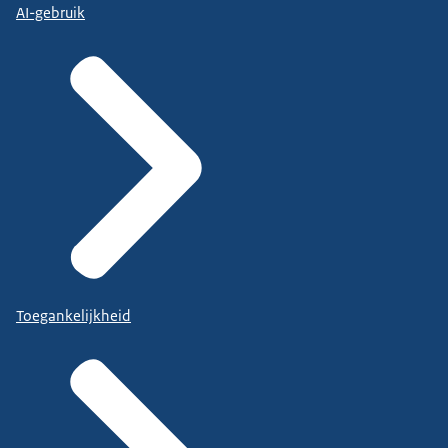
AI-gebruik
Toegankelijkheid