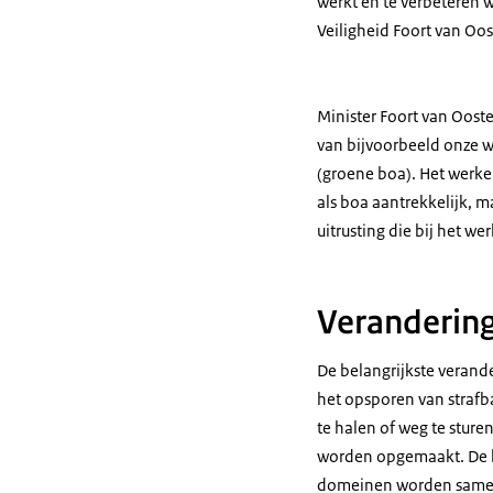
werkt en te verbeteren wa
Veiligheid Foort van Oos
Minister Foort van Oost
van bijvoorbeeld onze w
(groene boa). Het werke
als boa aantrekkelijk, 
uitrusting die bij het 
Veranderin
De belangrijkste verande
het opsporen van strafb
te halen of weg te sture
worden opgemaakt. De b
domeinen worden sameng