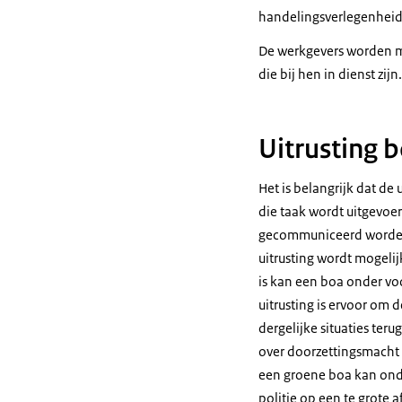
handelingsverlegenheid e
De werkgevers worden m
die bij hen in dienst zij
Uitrusting b
Het is belangrijk dat de
die taak wordt uitgevoe
gecommuniceerd worden m
uitrusting wordt mogeli
is kan een boa onder v
uitrusting is ervoor om d
dergelijke situaties terug
over doorzettingsmacht 
een groene boa kan onde
politie op een te grote a