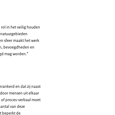
rol in het veilig houden
n natuurgebieden
en sfeer maakt het werk
ken, bevoegdheden en
aagd mag worden.”
rankerd en dat zij naast
 door mensen uit elkaar
e of proces-verbaal moet
antal van deze
t beperkt de