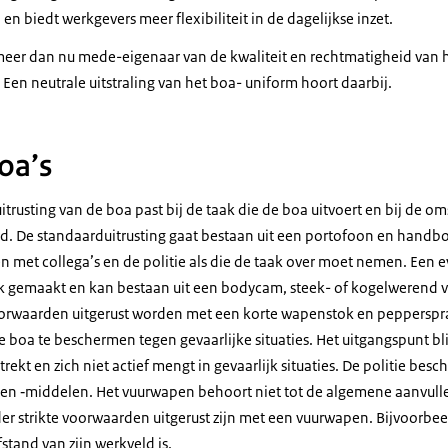
n biedt werkgevers meer flexibiliteit in de dagelijkse inzet.
eer dan nu mede-eigenaar van de kwaliteit en rechtmatigheid van h
n. Een neutrale uitstraling van het boa- uniform hoort daarbij.
oa’s
 uitrusting van de boa past bij de taak die de boa uitvoert en bij de
rd. De standaarduitrusting gaat bestaan uit een portofoon en handb
et collega’s en de politie als die de taak over moet nemen. Een 
jk gemaakt en kan bestaan uit een bodycam, steek- of kogelwerend ve
oorwaarden uitgerust worden met een korte wapenstok en pepperspr
e boa te beschermen tegen gevaarlijke situaties. Het uitgangspunt blij
trekt en zich niet actief mengt in gevaarlijk situaties. De politie beschi
en ‑middelen. Het vuurwapen behoort niet tot de algemene aanvullen
r strikte voorwaarden uitgerust zijn met een vuurwapen. Bijvoorbeel
fstand van zijn werkveld is.