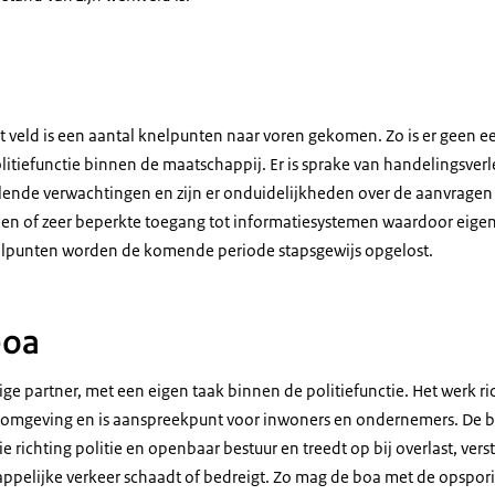
t veld is een aantal knelpunten naar voren gekomen. Zo is er geen e
olitiefunctie binnen de maatschappij. Er is sprake van handelingsve
lende verwachtingen en zijn er onduidelijkheden over de aanvrage
en of zeer beperkte toegang tot informatiesystemen waardoor eigen
elpunten worden de komende periode stapsgewijs opgelost.
boa
ge partner, met een eigen taak binnen de politiefunctie. Het werk ric
e omgeving en is aanspreekpunt voor inwoners en ondernemers. De b
e richting politie en openbaar bestuur en treedt op bij overlast, vers
appelijke verkeer schaadt of bedreigt. Zo mag de boa met de opspo