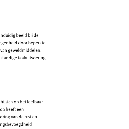
enduidig beeld bij de
rlegenheid door beperkte
n van geweldmiddelen.
standige taakuitvoering
ht zich op het leefbaar
oa heeft een
toring van de rust en
ringsbevoegdheid