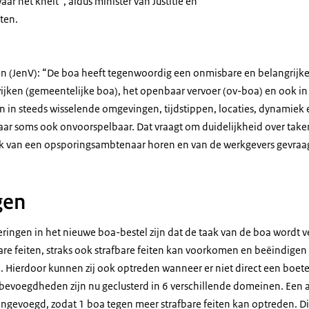
ar het knelt”, aldus minister van Justitie en
ten.
en (JenV): “De boa heeft tegenwoordig een onmisbare en belangrijke 
ijken (gemeentelijke boa), het openbaar vervoer (ov-boa) en ook i
n in steeds wisselende omgevingen, tijdstippen, locaties, dynamiek 
maar soms ook onvoorspelbaar. Dat vraagt om duidelijkheid over ta
werk van een opsporingsambtenaar horen en van de werkgevers gevr
gen
ringen in het nieuwe boa-bestel zijn dat de taak van de boa wordt ve
are feiten, straks ook strafbare feiten kan voorkomen en beëindigen
n. Hierdoor kunnen zij ook optreden wanneer er niet direct een boet
evoegdheden zijn nu geclusterd in 6 verschillende domeinen. Een a
evoegd, zodat 1 boa tegen meer strafbare feiten kan optreden. Di