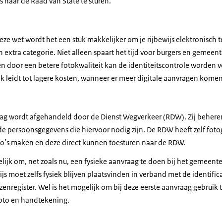
s naar de Raad van State te sturen.
ze wet wordt het een stuk makkelijker om je rijbewijs elektronisch 
en extra categorie. Niet alleen spaart het tijd voor burgers en gemee
n door een betere fotokwaliteit kan de identiteitscontrole worden v
ok leidt tot lagere kosten, wanneer er meer digitale aanvragen komen
ag wordt afgehandeld door de Dienst Wegverkeer (RDW). Zij beheren 
e persoonsgegevens die hiervoor nodig zijn. De RDW heeft zelf foto
to’s maken en deze direct kunnen toesturen naar de RDW.
elijk om, net zoals nu, een fysieke aanvraag te doen bij het gemeente
js moet zelfs fysiek blijven plaatsvinden in verband met de identifica
jzenregister. Wel is het mogelijk om bij deze eerste aanvraag gebruik
foto en handtekening.