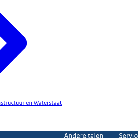
astructuur en Waterstaat
Andere talen
Servic