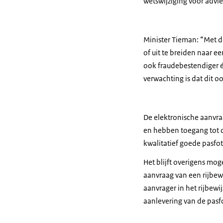
wetswijziging voor advie
Minister Tieman: “Met de
of uit te breiden naar e
ook fraudebestendiger é
verwachting is dat dit o
De elektronische aanvra
en hebben toegang tot d
kwalitatief goede pasfo
Het blijft overigens mog
aanvraag van een rijbewi
aanvrager in het rijbewi
aanlevering van de pas