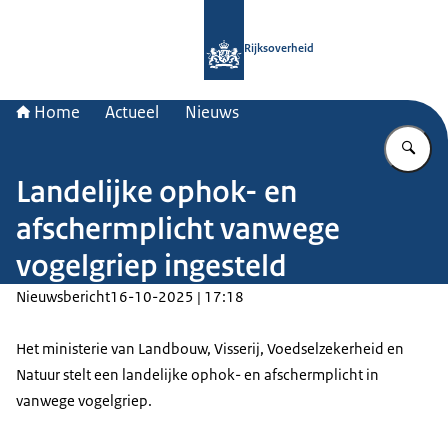
Naar de homepage van Rijksoverheid
Rijksoverheid
Home
Actueel
Nieuws
Vu
Landelijke ophok- en
afschermplicht vanwege
vogelgriep ingesteld
Nieuwsbericht
16-10-2025 | 17:18
Het ministerie van Landbouw, Visserij, Voedselzekerheid en
Natuur stelt een landelijke ophok- en afschermplicht in
vanwege vogelgriep.