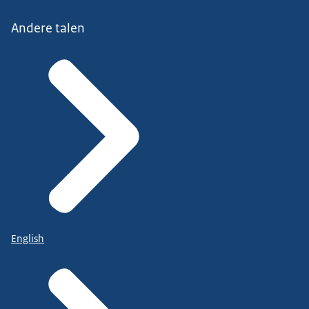
Andere talen
English