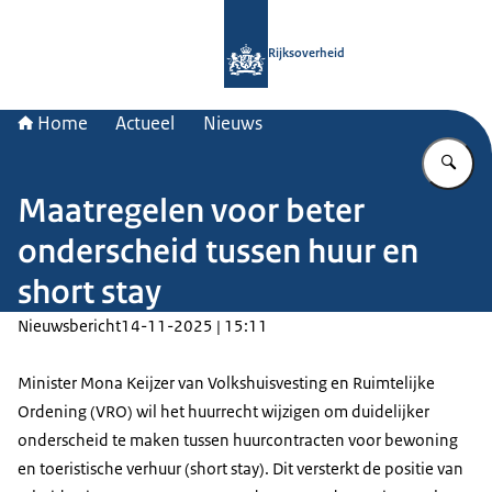
Naar de homepage van Rijksoverheid
Rijksoverheid
Home
Actueel
Nieuws
Vu
Maatregelen voor beter
onderscheid tussen huur en
short stay
Nieuwsbericht
14-11-2025 | 15:11
Minister Mona Keijzer van Volkshuisvesting en Ruimtelijke
Ordening (VRO) wil het huurrecht wijzigen om duidelijker
onderscheid te maken tussen huurcontracten voor bewoning
en toeristische verhuur (short stay). Dit versterkt de positie van