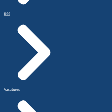
RSS
Vacatures