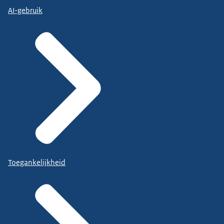
AI-gebruik
Toegankelijkheid