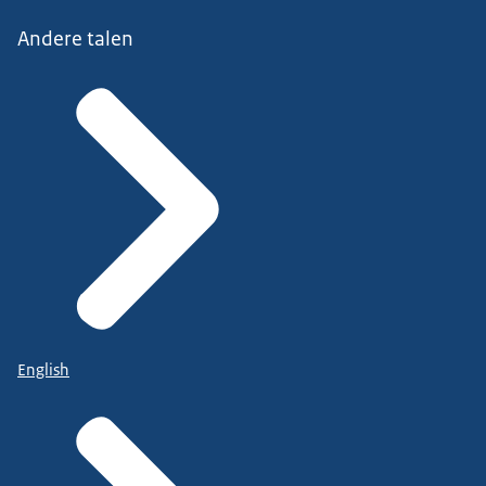
Andere talen
English