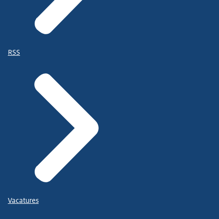
RSS
Vacatures