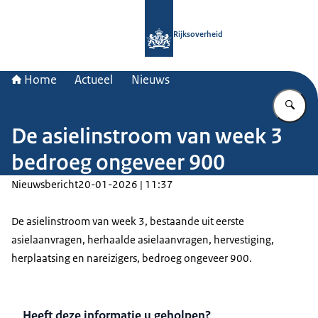
Naar de homepage van Rijksoverheid
Rijksoverheid
Home
Actueel
Nieuws
Vu
De asielinstroom van week 3
bedroeg ongeveer 900
Nieuwsbericht
20-01-2026 | 11:37
De asielinstroom van week 3, bestaande uit eerste
asielaanvragen, herhaalde asielaanvragen, hervestiging,
herplaatsing en nareizigers, bedroeg ongeveer 900.
Heeft deze informatie u geholpen?