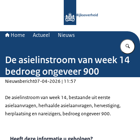
Naar de homepage van Rijksoverheid
Rijksoverheid
Home
Actueel
Nieuws
Vu
De asielinstroom van week 14
bedroeg ongeveer 900
Nieuwsbericht
07-04-2026 | 11:57
De asielinstroom van week 14, bestaande uit eerste
asielaanvragen, herhaalde asielaanvragen, hervestiging,
herplaatsing en nareizigers, bedroeg ongeveer 900.
Heeft deze informatie u geholpen?