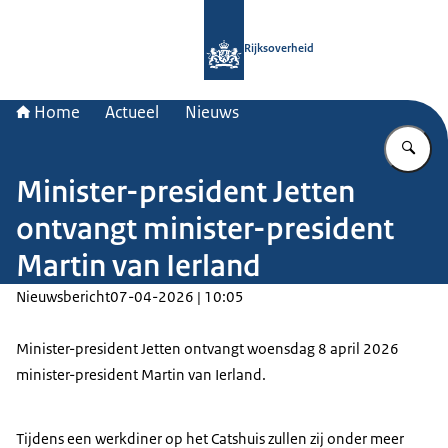
Naar de homepage van Rijksoverheid
Rijksoverheid
Home
Actueel
Nieuws
Vu
Minister-president Jetten
ontvangt minister-president
Martin van Ierland
Nieuwsbericht
07-04-2026 | 10:05
Minister-president Jetten ontvangt woensdag 8 april 2026
minister-president Martin van Ierland.
Tijdens een werkdiner op het Catshuis zullen zij onder meer