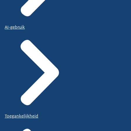
AI-gebruik
Toegankelijkheid