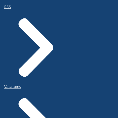
RSS
Vacatures