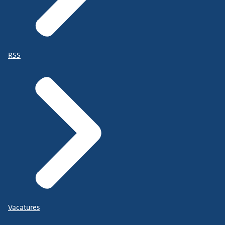
RSS
Vacatures