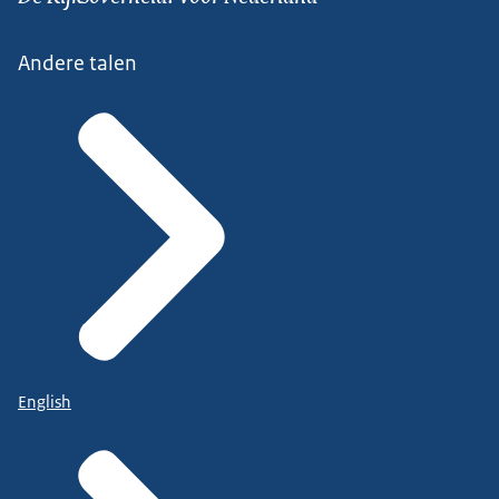
Andere talen
English