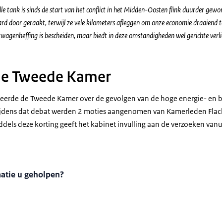
le tank is sinds de start van het conflict in het Midden-Oosten flink duurder ge
d door geraakt, terwijl ze vele kilometers afleggen om onze economie draaiend 
htwagenheffing is bescheiden, maar biedt in deze omstandigheden wel gerichte verl
de Tweede Kamer
eerde de Tweede Kamer over de gevolgen van de hoge energie- en b
ijdens dat debat werden 2 moties aangenomen van Kamerleden Flac
dels deze korting geeft het kabinet invulling aan de verzoeken van
matie u geholpen?