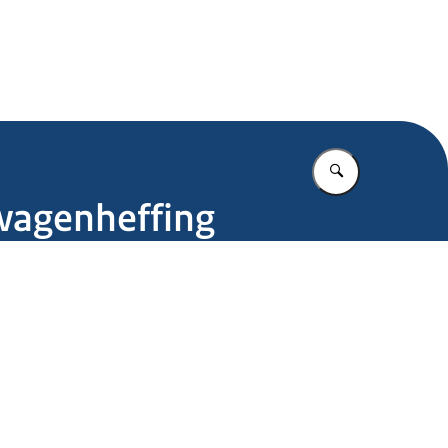
.nl
Vul in wat u z
twagenheffing