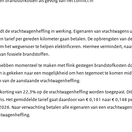
n brandstofkosten als gevolg van het conflict in
reedt de vrachtwagenheffing in werking. Eigenaren van vrachtwagens 
en tarief per gereden kilometer gaan betalen. De opbrengsten van d
m het wegvervoer te helpen elektrificeren. Hiermee vermindert, naas
van fossiele brandstoffen.
ebben momenteel te maken met flink gestegen brandstofkosten door
is gekeken naar een mogelijkheid om hen tegemoet te komen midde
en van de aanstaande vrachtwagenheffing.
 korting van 22,3% op de vrachtwagenheffing worden toegepast. Dit 
s. Het gemiddelde tarief gaat daardoor van € 0,191 naar € 0,148 pe
d 2026. Naar verwachting betalen alle eigenaren van een vrachtwage
htwagenheffing.