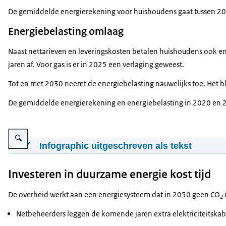
De gemiddelde energierekening voor huishoudens gaat tussen 202
Energiebelasting omlaag
Naast nettarieven en leveringskosten betalen huishoudens ook en
jaren af. Voor gas is er in 2025 een verlaging geweest.
Tot en met 2030 neemt de energiebelasting nauwelijks toe. Het 
De gemiddelde energierekening en energiebelasting in 2020 en 20
Vergroot afbeelding Infographic: Zie de onderstaande tekst voor informatie
Infographic uitgeschreven als tekst
Ontwikkeling energiebelasting huishoudens 2020-2030
Investeren in duurzame energie kost tijd
Energiebelasting stijgt minder hard dan totale energierek
De overheid werkt aan een energiesysteem dat in 2050 geen CO
Kostenopbouw gemiddelde energierekening 2020:
2
Netbeheerders leggen de komende jaren extra elektriciteitska
nettarieven € 449