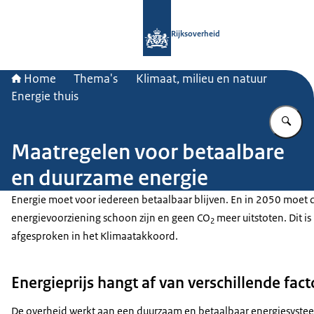
Naar de homepage van Rijksoverheid
Rijksoverheid
Home
Thema's
Klimaat, milieu en natuur
Energie thuis
Vu
Maatregelen voor betaalbare
en duurzame energie
Energie moet voor iedereen betaalbaar blijven. En in 2050 moet 
energievoorziening schoon zijn en geen CO
meer uitstoten. Dit is
2
afgesproken in het Klimaatakkoord.
Energieprijs hangt af van verschillende fac
De overheid werkt aan een duurzaam en betaalbaar energiesysteem