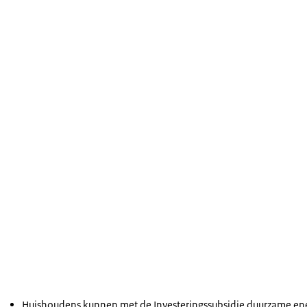
Huishoudens kunnen met de Investeringssubsidie duurzame ene