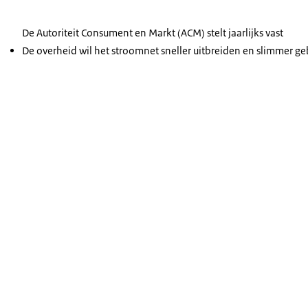
Vooruitblik 2030: de hoeveelheid energiebelasting blijf
De Autoriteit Consument en Markt (ACM) stelt jaarlijks vast
De overheid wil het stroomnet sneller uitbreiden en slimmer ge