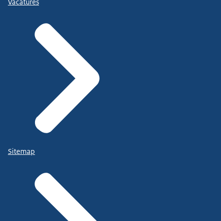
Vacatures
Sitemap