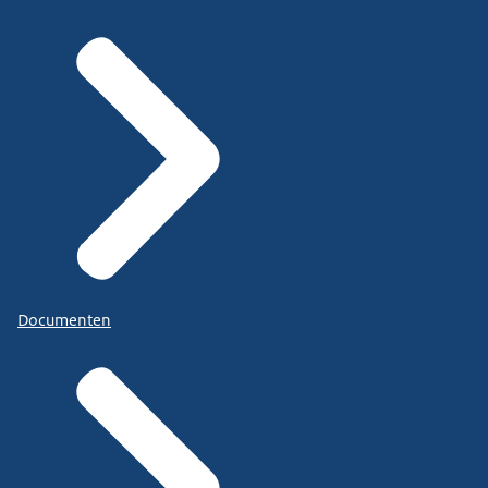
Documenten