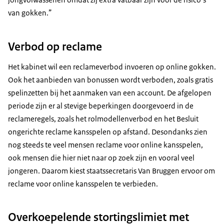
van gokken.”
Verbod op reclame
Het kabinet wil een reclameverbod invoeren op online gokken.
Ook het aanbieden van bonussen wordt verboden, zoals gratis
spelinzetten bij het aanmaken van een account. De afgelopen
periode zijn er al stevige beperkingen doorgevoerd in de
reclameregels, zoals het rolmodellenverbod en het Besluit
ongerichte reclame kansspelen op afstand. Desondanks zien
nog steeds te veel mensen reclame voor online kansspelen,
ook mensen die hier niet naar op zoek zijn en vooral veel
jongeren. Daarom kiest staatssecretaris Van Bruggen ervoor om
reclame voor online kansspelen te verbieden.
Overkoepelende stortingslimiet met