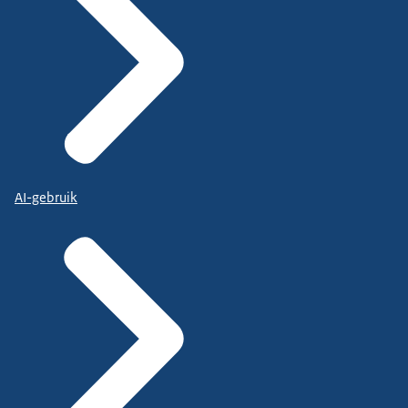
AI-gebruik