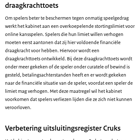
draagkrachttoets
Om spelers beter te beschermen tegen onmatig speelgedrag
werkt het kabinet aan een overkoepelende stortingslimiet voor
online kansspelen. Spelers die hun limiet willen verhogen
moeten eerst aantonen dat zij hier voldoende financiële
draagkracht voor hebben. Hiervoor wordt een
draagkrachttoets ontwikkeld. Bij deze draagkrachttoets wordt
onder meer gekeken of de speler onder curatele of bewind is
gesteld, betalingsachterstanden heeft en er wordt gekeken
naar de financiële situatie van de speler, voordat een speler de
limiet mag verhogen. Met deze maatregel wil het kabinet
voorkomen dat spelers verliezen lijden die ze zich niet kunnen
veroorloven.
Verbetering uitsluitingsregister Cruks