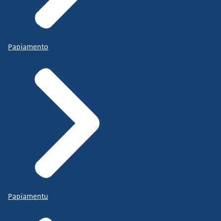
Papiamento
Papiamentu