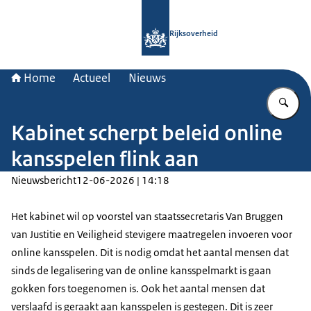
Naar de homepage van Rijksoverheid
Rijksoverheid
Home
Actueel
Nieuws
Vu
Kabinet scherpt beleid online
kansspelen flink aan
Nieuwsbericht
12-06-2026 | 14:18
Het kabinet wil op voorstel van staatssecretaris Van Bruggen
van Justitie en Veiligheid stevigere maatregelen invoeren voor
online kansspelen. Dit is nodig omdat het aantal mensen dat
sinds de legalisering van de online kansspelmarkt is gaan
gokken fors toegenomen is. Ook het aantal mensen dat
verslaafd is geraakt aan kansspelen is gestegen. Dit is zeer