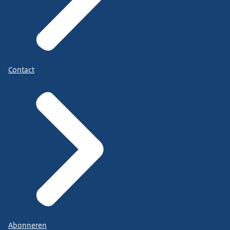
Contact
Abonneren