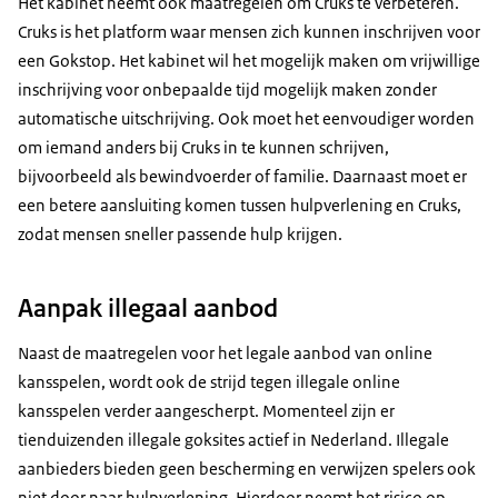
Het kabinet neemt ook maatregelen om Cruks te verbeteren.
Cruks is het platform waar mensen zich kunnen inschrijven voor
een Gokstop. Het kabinet wil het mogelijk maken om vrijwillige
inschrijving voor onbepaalde tijd mogelijk maken zonder
automatische uitschrijving. Ook moet het eenvoudiger worden
om iemand anders bij Cruks in te kunnen schrijven,
bijvoorbeeld als bewindvoerder of familie. Daarnaast moet er
een betere aansluiting komen tussen hulpverlening en Cruks,
zodat mensen sneller passende hulp krijgen.
Aanpak illegaal aanbod
Naast de maatregelen voor het legale aanbod van online
kansspelen, wordt ook de strijd tegen illegale online
kansspelen verder aangescherpt. Momenteel zijn er
tienduizenden illegale goksites actief in Nederland. Illegale
aanbieders bieden geen bescherming en verwijzen spelers ook
niet door naar hulpverlening. Hierdoor neemt het risico op