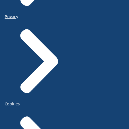
Privacy
Cookies