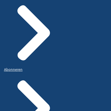
Abonneren