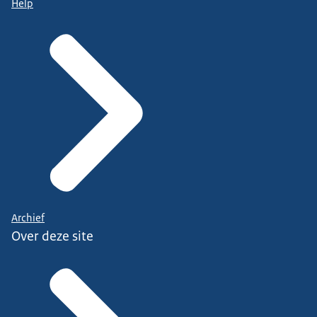
Help
Archief
Over deze site