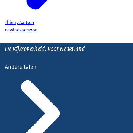
Thierry Aartsen
Bewindspersoon
De Rijksoverheid. Voor Nederland
Andere talen