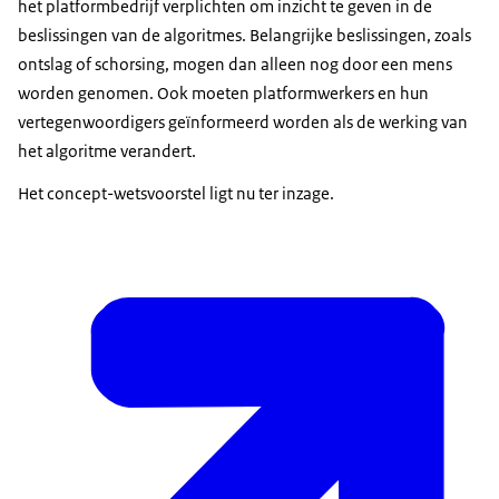
het platformbedrijf verplichten om inzicht te geven in de
beslissingen van de algoritmes. Belangrijke beslissingen, zoals
ontslag of schorsing, mogen dan alleen nog door een mens
worden genomen. Ook moeten platformwerkers en hun
vertegenwoordigers geïnformeerd worden als de werking van
het algoritme verandert.
Het concept-wetsvoorstel ligt nu ter inzage.