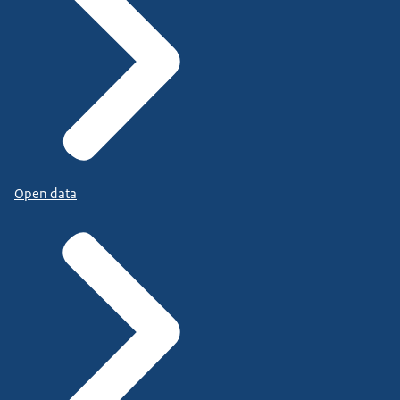
Open data