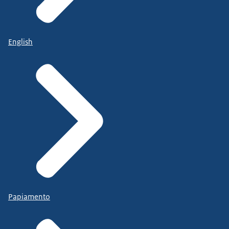
English
Papiamento