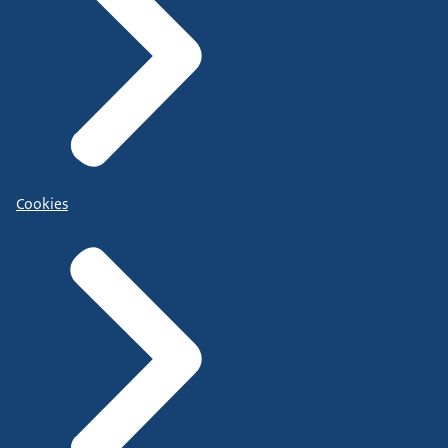
Cookies