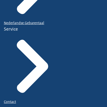
Nederlandse Gebarentaal
Service
Contact