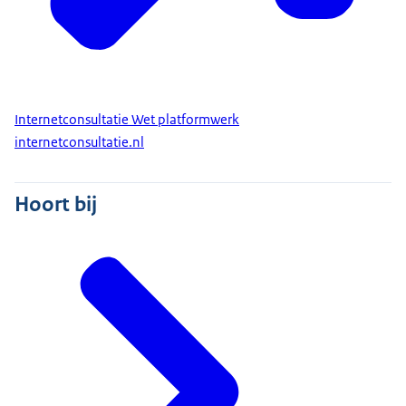
Internetconsultatie Wet platformwerk
internetconsultatie.nl
Hoort bij