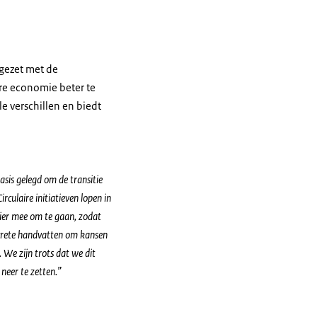
 gezet met de
re economie beter te
e verschillen en biedt
sis gelegd om de transitie
culaire initiatieven lopen in
nier mee om te gaan, zodat
concrete handvatten om kansen
 We zijn trots dat we dit
neer te zetten.”