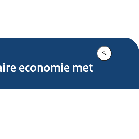
.nl
Vul in wat u z
aire economie met