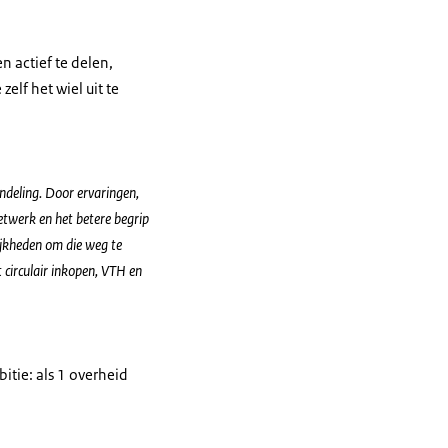
n actief te delen,
elf het wiel uit te
undeling. Door ervaringen,
netwerk en het betere begrip
ijkheden om die weg te
circulair inkopen, VTH en
tie: als 1 overheid