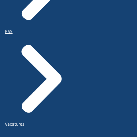
RSS
Vacatures