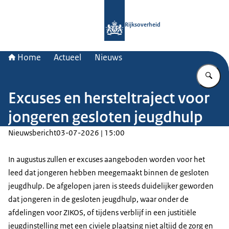
Naar de homepage van Rijksoverheid
Rijksoverheid
Home
Actueel
Nieuws
Vu
Excuses en hersteltraject voor
jongeren gesloten jeugdhulp
Nieuwsbericht
03-07-2026 | 15:00
In augustus zullen er excuses aangeboden worden voor het
leed dat jongeren hebben meegemaakt binnen de gesloten
jeugdhulp. De afgelopen jaren is steeds duidelijker geworden
dat jongeren in de gesloten jeugdhulp, waar onder de
afdelingen voor ZIKOS, of tijdens verblijf in een justitiële
jeugdinstelling met een civiele plaatsing niet altijd de zorg en